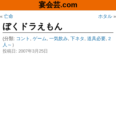
宴会芸.com
«
亡命
ホタル
»
ぼくドラえもん
(分類:
コント
,
ゲーム
,
一気飲み
,
下ネタ
,
道具必要
,
2
人～
）
投稿日: 2007年3月25日