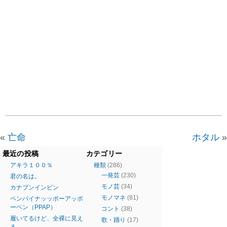
«
亡命
ホタル
»
最近の投稿
カテゴリー
アキラ１００％
種類
(286)
一発芸
(230)
君の名は。
モノ芸
(34)
カナブンインビン
モノマネ
(81)
ペンパイナッッポーアッポ
ーペン（PPAP）
コント
(38)
履いてるけど、全裸に見え
歌・踊り
(17)