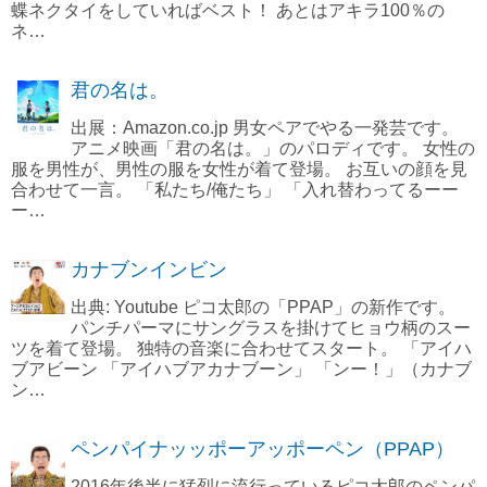
蝶ネクタイをしていればベスト！ あとはアキラ100％の
ネ…
君の名は。
出展：Amazon.co.jp 男女ペアでやる一発芸です。
アニメ映画「君の名は。」のパロディです。 女性の
服を男性が、男性の服を女性が着て登場。 お互いの顔を見
合わせて一言。 「私たち/俺たち」 「入れ替わってるーー
ー…
カナブンインビン
出典: Youtube ピコ太郎の「PPAP」の新作です。
パンチパーマにサングラスを掛けてヒョウ柄のスー
ツを着て登場。 独特の音楽に合わせてスタート。 「アイハ
ブアビーン 「アイハブアカナブーン」 「ンー！」（カナブ
ン…
ペンパイナッッポーアッポーペン（PPAP）
2016年後半に猛烈に流行っているピコ太郎のペンパ