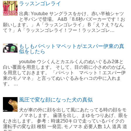
ラッスンゴレライ
出典: Youtube サングラスをかけ、赤い半袖シャツ
と半パンで登場。 A&B「8.6秒バズーカーです！お
願いします。」 A「ラッスンゴレライ」 B「え？え？なん
て？」 A「ラッスンゴレライ！フー！ラッスンゴレ…
もしもパペットマペットがエスパー伊東の真
似をしたら
youtube ウシくんとカエルくんのぬいぐるみ2体と
白い覆面を用意します。 そして、目の前に小さめのかばん
を用意しておきます。 「パペット マペット！エスパー伊
東のモノマネ」 と言ってぬいぐるみをハコの中に入れま
す。 …
風圧で変な顔になった犬の真似
犬が車の外に顔を出して風にあたってる時の顔をモ
ノマネします。 歯茎を出し、まゆをつりあげ、眼を
むき出します。 参考：時速250キロで走っているバイクの
運転手の変な顔 種類 一発芸, モノマネ 必要人数 1人 道具 道