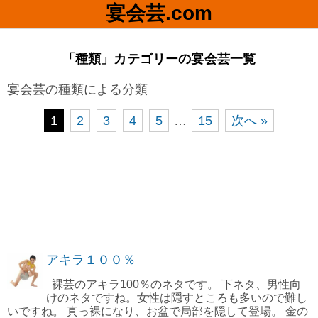
宴会芸.com
「種類」カテゴリーの宴会芸一覧
宴会芸の種類による分類
1
2
3
4
5
…
15
次へ »
アキラ１００％
裸芸のアキラ100％のネタです。 下ネタ、男性向
けのネタですね。女性は隠すところも多いので難し
いですね。 真っ裸になり、お盆で局部を隠して登場。 金の