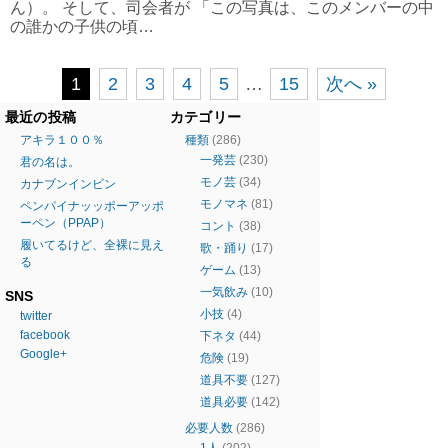
ん）。 そして、司会者が 「この写真は、このメンバーの中
の誰かの子供の頃…
1
2
3
4
5
…
15
次へ »
最近の投稿
カテゴリー
アキラ１００％
種類
(286)
一発芸
(230)
君の名は。
モノ芸
(34)
カナブンインビン
モノマネ
(81)
ペンパイナッッポーアッポ
ーペン（PPAP）
コント
(38)
履いてるけど、全裸に見え
歌・踊り
(17)
る
ゲーム
(13)
一気飲み
(10)
SNS
小技
(4)
twitter
facebook
下ネタ
(44)
Google+
危険
(19)
道具不要
(127)
道具必要
(142)
必要人数
(286)