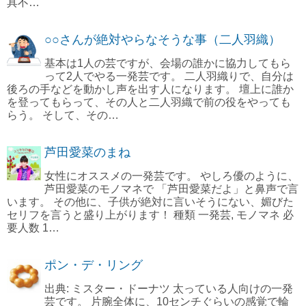
具不…
○○さんが絶対やらなそうな事（二人羽織）
基本は1人の芸ですが、会場の誰かに協力してもら
って2人でやる一発芸です。 二人羽織りで、自分は
後ろの手などを動かし声を出す人になります。 壇上に誰か
を登ってもらって、その人と二人羽織で前の役をやっても
らう。 そして、その…
芦田愛菜のまね
女性にオススメの一発芸です。 やしろ優のように、
芦田愛菜のモノマネで 「芦田愛菜だよ」と鼻声で言
います。 その他に、子供が絶対に言いそうにない、媚びた
セリフを言うと盛り上がります！ 種類 一発芸, モノマネ 必
要人数 1…
ポン・デ・リング
出典: ミスター・ドーナツ 太っている人向けの一発
芸です。 片腕全体に、10センチぐらいの感覚で輪