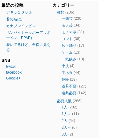
最近の投稿
カテゴリー
アキラ１００％
種類
(286)
一発芸
(230)
君の名は。
モノ芸
(34)
カナブンインビン
モノマネ
(81)
ペンパイナッッポーアッポ
ーペン（PPAP）
コント
(38)
履いてるけど、全裸に見え
歌・踊り
(17)
る
ゲーム
(13)
一気飲み
(10)
SNS
小技
(4)
twitter
facebook
下ネタ
(44)
Google+
危険
(19)
道具不要
(127)
道具必要
(142)
必要人数
(286)
1人
(202)
1人～
(11)
2人
(54)
2人～
(6)
3人
(2)