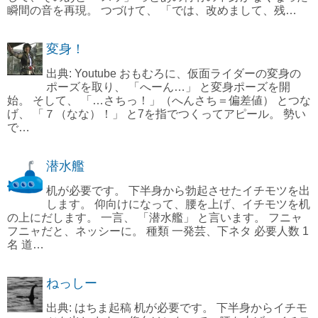
瞬間の音を再現。 つづけて、 「では、改めまして、残…
変身！
出典: Youtube おもむろに、仮面ライダーの変身の
ポーズを取り、 「へーん…」 と変身ポーズを開
始。 そして、 「…さちっ！」（へんさち＝偏差値） とつな
げ、 「７（なな）！」 と7を指でつくってアピール。 勢い
で…
潜水艦
机が必要です。 下半身から勃起させたイチモツを出
します。 仰向けになって、腰を上げ、イチモツを机
の上にだします。 一言、 「潜水艦」 と言います。 フニャ
フニャだと、ネッシーに。 種類 一発芸、下ネタ 必要人数 1
名 道…
ねっしー
出典: はちま起稿 机が必要です。 下半身からイチモ