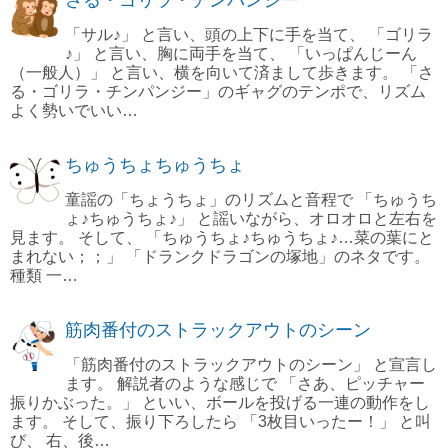
さる・ゴリラ・チンパンジー
「サル♪」 と言い、頭の上下に手を当て、 「ゴリラ
♪」 と言い、胸に両手を当て、 「いっぱんじーん
（一般人）」 と言い、横を向いて済まして歩きます。 「さ
る・ゴリラ・チンパンジー」のギャグのテンポで、リズム
よく勢いでいい…
ちゅうちょちゅうちょ
童謡の「ちょうちょ」のリズムと音程で 「ちゅうち
ょ♪ちゅうちょ♪」 と謡いながら、オロオロと左右を
見ます。 そして、 「ちゅうちょ♪ちゅうちょ♪…菜の葉にと
まれない；；」 「ドランクドラゴンの塚地」のネタです。
種類 一…
筋肉番付のストラックアウトのシーン
「筋肉番付のストラックアウトのシーン」 と宣言し
ます。 解説者のような感じで 「さあ、ピッチャー
振りかぶった。」 といい、ボールを投げる一連の動作をし
ます。 そして、振り下ろしたら 「3枚目いったー！」 と叫
び、 右、後…