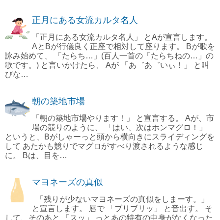
正月にある女流カルタ名人
「正月にある女流カルタ名人」 とAが宣言します。
AとBが行儀良く正座で相対して座ります。 Bが歌を
詠み始めて、 「たらち…」(百人一首の「たらちねの…」の
歌です。) と言いかけたら、 Aが 「あ゛あ゛いぃ！」 と叫
びな…
朝の築地市場
「朝の築地市場やります！」 と宣言する。 Aが、市
場の競りのように、 「はい、次はホンマグロ！」
というと、Bがしゃーっと頭から横向きにスライディングを
して あたかも競りでマグロがすべり渡されるような感じ
に。 Bは、目を…
マヨネーズの真似
「残りが少ないマヨネーズの真似をしまーす。」
と宣言します。 唇で 「ブリブリッ」 と音出す。 そ
して、そのあと 「スッ」 っとあの特有の中身がなくなった