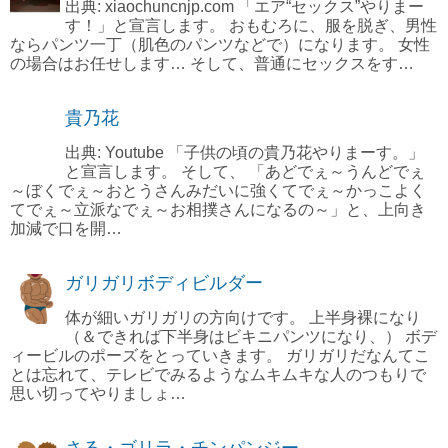
出典: xiaochuncnjp.com 「エア“セックス”やりまー
す！」と宣言します。 おもむろに、服を脱ぎ、男性
ならパンツ一丁（肌色のパンツなどで）になります。 女性
の場合はお任せします… そして、普通にセックスをす…
貴乃花
出典: Youtube 「子供の頃の貴乃花やりまーす。」
と宣言します。 そして、 「あどでぇ～うんどでぇ
～ぼくでぇ～おとうさんみだいに強くてでぇ～かっこよく
てでぇ～立派なでぇ～お相撲さんになるの～」と、上向き
加減で口を開…
ガリガリボディビルダー
体が細いガリガリの方向けです。 上半身裸になり
（＆できれば下半身はビキニパンツになり、） ボデ
ィービルのポーズをとっていきます。 ガリガリだなんてこ
とは忘れて、テレビでみるようなムキムキな人のつもりで
思い切ってやりましょ…