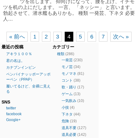
ツを出します。 仰向けになって、腰を上げ、イチモ
ツを机の上にだします。 一言、 「ネッシー」 と言います。
勃起させて、潜水艦もありかも。 種類 一発芸、下ネタ 必要
人…
« 前へ
1
2
3
4
5
6
7
次へ »
最近の投稿
カテゴリー
アキラ１００％
種類
(286)
一発芸
(230)
君の名は。
モノ芸
(34)
カナブンインビン
モノマネ
(81)
ペンパイナッッポーアッポ
ーペン（PPAP）
コント
(38)
履いてるけど、全裸に見え
歌・踊り
(17)
る
ゲーム
(13)
一気飲み
(10)
SNS
小技
(4)
twitter
facebook
下ネタ
(44)
Google+
危険
(19)
道具不要
(127)
道具必要
(142)