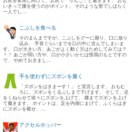
お尻を客席に向けて、お尻で「りんご」と書きます。 おも
いきって腰を使うのがポイント。 そのような形でしばらく
一人でし…
こぶしを食べる
そのまんまですが、こぶしをグーに握り、口に放り
込み、 手首ぐらいまでを口の中に含んでしまいま
す。 口が大きい方、あごがよく動く方はためしてみては？
＾＾ あごが弱い方や、口が小さいかたは怪我のもとですの
で、 やめておきまし…
手を使わずにズボンを履く
「ズボンをはきまーす！」 と宣言します。 おもむ
ろに、ズボンをくるぶしまで下げます。 そして、足
をくねらせて徐々にズボンを上げて、 腰までズボンを上げ
て履きます。 ポイントは、足を内側にまげて、ふくらはぎ
にズボンを載せ、…
アクセルホッパー