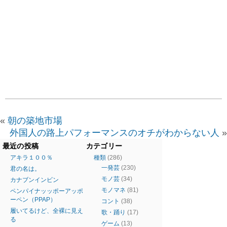
«
朝の築地市場
外国人の路上パフォーマンスのオチがわからない人
»
最近の投稿
カテゴリー
アキラ１００％
種類
(286)
一発芸
(230)
君の名は。
モノ芸
(34)
カナブンインビン
モノマネ
(81)
ペンパイナッッポーアッポ
ーペン（PPAP）
コント
(38)
履いてるけど、全裸に見え
歌・踊り
(17)
る
ゲーム
(13)