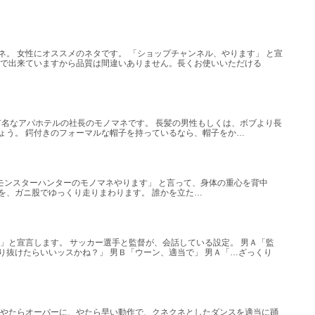
。 女性にオススメのネタです。 「ショップチャンネル、やります」 と宣
ーで出来ていますから品質は間違いありません。長くお使いいただける
ョンで有名なアパホテルの社長のモノマネです。 長髪の男性もしくは、ボブより長
ょう。 鍔付きのフォーマルな帽子を持っているなら、帽子をか…
ounano 「モンスターハンターのモノマネやります」 と言って、身体の重心を背中
を、ガニ股でゆっくり走りまわります。 誰かを立た…
」と宣言します。 サッカー選手と監督が、会話している設定。 男Ａ「監
り抜けたらいいッスかね？」 男Ｂ「ウーン、適当で」 男Ａ「…ざっくり
、やたらオーバーに、やたら早い動作で、クネクネとしたダンスを適当に踊