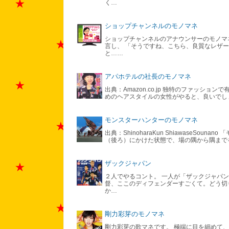
く…
ショップチャンネルのモノマネ
ショップチャンネルのアナウンサーのモノマネ
言し、 「そうですね、こちら、良質なレザ
と……
アパホテルの社長のモノマネ
出典：Amazon.co.jp 独特のファッシ
めのヘアスタイルの女性がやると、良いでし
モンスターハンターのモノマネ
出典：ShinoharaKun ShiawaseS
（後ろ）にかけた状態で、場の隅から隅まで
ザックジャパン
２人でやるコント。 一人が「ザックジャパン
督、ここのディフェンダーすごくて。どう切
か…
剛力彩芽のモノマネ
剛力彩芽の歌マネです。 極端に目を細めて