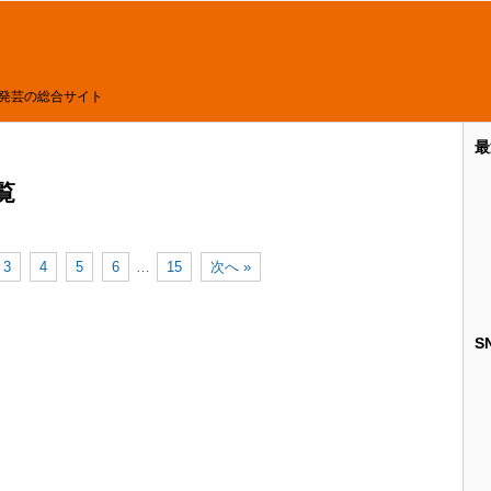
発芸の総合サイト
最
覧
3
4
5
6
…
15
次へ »
S