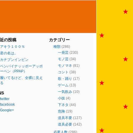
近の投稿
カテゴリー
アキラ１００％
種類
(286)
一発芸
(230)
君の名は。
モノ芸
(34)
カナブンインビン
モノマネ
(81)
ペンパイナッッポーアッポ
ーペン（PPAP）
コント
(38)
履いてるけど、全裸に見え
歌・踊り
(17)
る
ゲーム
(13)
一気飲み
(10)
NS
小技
(4)
twitter
facebook
下ネタ
(44)
Google+
危険
(19)
道具不要
(127)
道具必要
(142)
必要人数
(286)