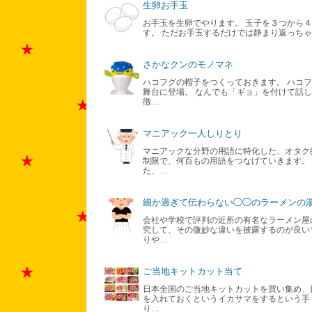
生卵お手玉
お手玉を生卵でやります。 玉子を３つから
す。 ただお手玉するだけでは静まり返っちゃ
さかなクンのモノマネ
ハコフグの帽子をつくっておきます。 ハコ
舞台に登場。 なんでも「ギョ」を付けて話
徴…
マニアック一人しりとり
マニアックな分野の用語に特化した、オタク
制限で、何百もの用語をつなげていきます。
た、…
細か過ぎて伝わらない◯◯のラーメンの
会社や学校で評判の近所の有名なラーメン屋
究して、その微妙な違いを披露するのが良い
りや…
ご当地キットカット当て
日本全国のご当地キットカットを買い集め、
を入れておくというイカサマをするという手も
り…