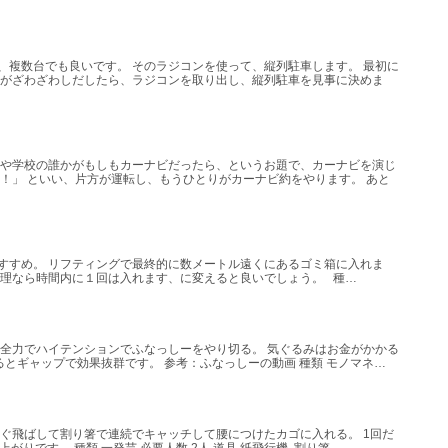
、複数台でも良いです。 そのラジコンを使って、縦列駐車します。 最初に
ながざわざわしだしたら、ラジコンを取り出し、縦列駐車を見事に決めま
社や学校の誰かがもしもカーナビだったら、というお題で、カーナビを演じ
！」 といい、片方が運転し、もうひとりがカーナビ約をやります。 あと
すすめ。 リフティングで最終的に数メートル遠くにあるゴミ箱に入れま
無理なら時間内に１回は入れます、に変えると良いでしょう。 種…
け全力でハイテンションでふなっしーをやり切る。 気ぐるみはお金がかかる
るとギャップで効果抜群です。 参考：ふなっしーの動画 種類 モノマネ…
ぐ飛ばして割り箸で連続でキャッチして腰につけたカゴに入れる。 1回だ