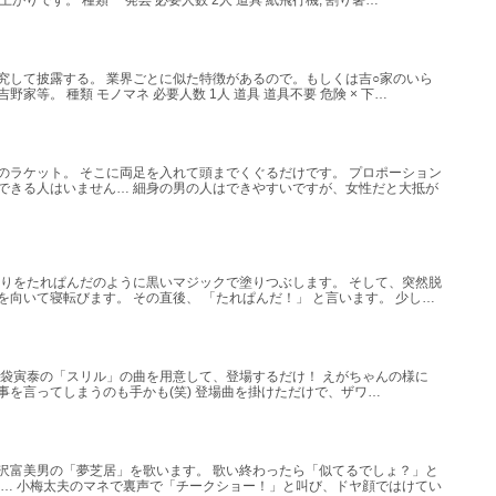
りです。 種類 一発芸 必要人数 2人 道具 紙飛行機, 割り箸…
究して披露する。 業界ごとに似た特徴があるので。もしくは吉○家のいら
等。 種類 モノマネ 必要人数 1人 道具 道具不要 危険 × 下…
のラケット。 そこに両足を入れて頭までくぐるだけです。 プロポーション
できる人はいません… 細身の男の人はできやすいですが、女性だと大抵が
周りをたれぱんだのように黒いマジックで塗りつぶします。 そして、突然脱
向いて寝転びます。 その直後、 「たれぱんだ！」 と言います。 少し…
イツと布袋寅泰の「スリル」の曲を用意して、登場するだけ！ えがちゃんの様に
を言ってしまうのも手かも(笑) 登場曲を掛けただけで、ザワ…
沢富美男の「夢芝居」を歌います。 歌い終わったら「似てるでしょ？」と
ら… 小梅太夫のマネで裏声で「チークショー！」と叫び、ドヤ顔ではけてい