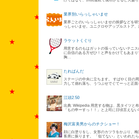
けではなく、10回連続で成功させると大盛り上が
業界別いらっしゃいませ
業界ごとのいらっしゃいませの挨拶などを研
っしゃいませ。ユニクロやアップルストア、吉野家
ラケットくぐり
用意するのもはガットの張っていないテニス
に自信のある方ぜひ！と声をかけてもあまり
胸…
たれぱんだ
ステージの中央に立ちます。 すばやく目の
力して崩れ落ち、うつぶせでぐてーっと正面を
江頭2:50
出典: Wikipedia 用意する物は、黒タ
「もの申ーすっ！！」と上司に日頃言えない事
梅沢富美男からのチクショー！
顔に白塗りをし、女形のカツラをかぶり、梅
客席に振ります。 「似てない」といわれた