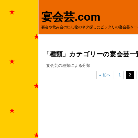
宴会芸.com
宴会や飲み会の出し物のネタ探しにピッタリの宴会芸＆一
「種類」カテゴリーの宴会芸一
宴会芸の種類による分類
« 前へ
1
2