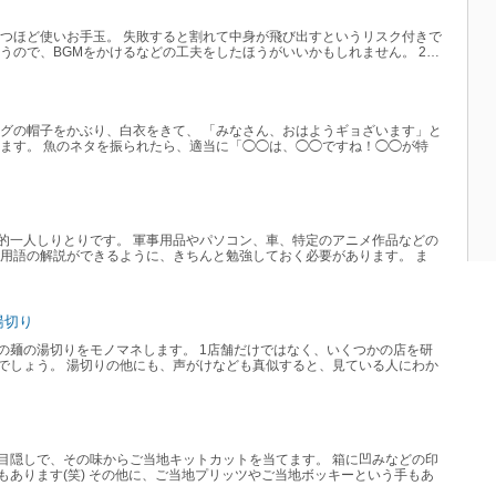
４つほど使いお手玉。 失敗すると割れて中身が飛び出すというリスク付きで
うので、BGMをかけるなどの工夫をしたほうがいいかもしれません。 2…
フグの帽子をかぶり、白衣をきて、 「みなさん、おはようギョざいます」と
します。 魚のネタを振られたら、適当に「◯◯は、◯◯ですね！◯◯が特
的一人しりとりです。 軍事用品やパソコン、車、特定のアニメ作品などの
 用語の解説ができるように、きちんと勉強しておく必要があります。 ま
湯切り
の麺の湯切りをモノマネします。 1店舗だけではなく、いくつかの店を研
でしょう。 湯切りの他にも、声がけなども真似すると、見ている人にわか
目隠しで、その味からご当地キットカットを当てます。 箱に凹みなどの印
あります(笑) その他に、ご当地プリッツやご当地ボッキーという手もあ