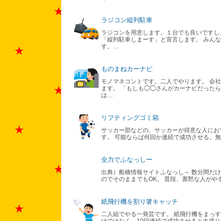
ラジコン縦列駐車
ラジコンを用意します。１台でも良いですし
「縦列駐車しまーす」と宣言します。 みん
す。…
ものまねカーナビ
モノマネコントです。二人でやります。 会
ます。 「もしも◯◯さんがカーナビだったら
は…
リフティングゴミ箱
サッカー部などの、サッカーが得意な人にお
す。 可能ならば何回か連続で成功させる。
全力でふなっしー
出典）船橋情報サイトふなっし～ 数分間だ
のでそのままでもOK。 普段、寡黙な人がや
紙飛行機を割り箸キャッチ
二人組でやる一発芸です。 紙飛行機をまっす