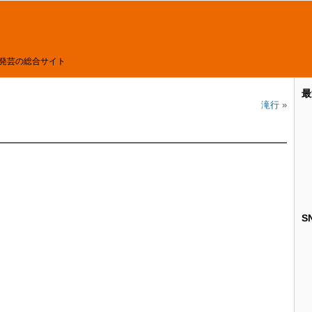
発芸の総合サイト
最
滝行
»
S