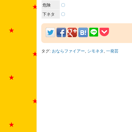
危険
〇
下ネタ
〇
タグ:
おならファイアー
,
シモネタ
,
一発芸