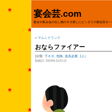
宴会芸.com
宴会や飲み会の出し物のネタ探しにピッタリの宴会芸＆一
«
マムシドリンク
おならファイアー
(分類:
下ネタ
,
危険
,
道具必要
,
1人
）
投稿日: 2009年10月1日