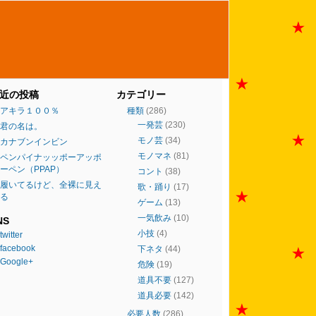
近の投稿
カテゴリー
アキラ１００％
種類
(286)
一発芸
(230)
君の名は。
モノ芸
(34)
カナブンインビン
モノマネ
(81)
ペンパイナッッポーアッポ
ーペン（PPAP）
コント
(38)
履いてるけど、全裸に見え
歌・踊り
(17)
る
ゲーム
(13)
一気飲み
(10)
NS
小技
(4)
twitter
facebook
下ネタ
(44)
Google+
危険
(19)
道具不要
(127)
道具必要
(142)
必要人数
(286)