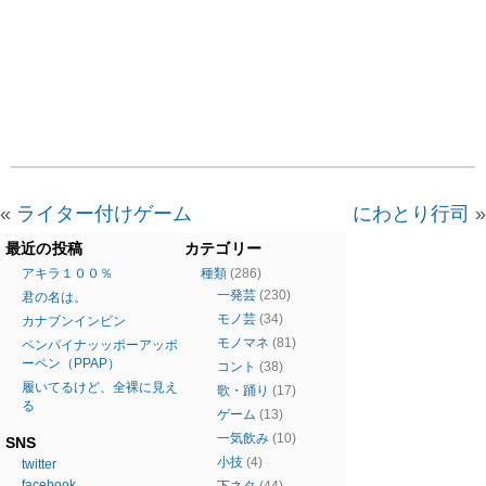
«
ライター付けゲーム
にわとり行司
»
最近の投稿
カテゴリー
アキラ１００％
種類
(286)
一発芸
(230)
君の名は。
モノ芸
(34)
カナブンインビン
モノマネ
(81)
ペンパイナッッポーアッポ
ーペン（PPAP）
コント
(38)
履いてるけど、全裸に見え
歌・踊り
(17)
る
ゲーム
(13)
一気飲み
(10)
SNS
小技
(4)
twitter
facebook
下ネタ
(44)