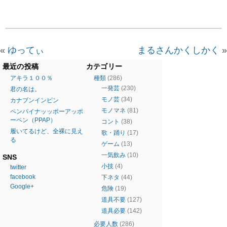
«
ゆってぃ
まるさんかくしかく
»
最近の投稿
カテゴリー
アキラ１００％
種類
(286)
一発芸
(230)
君の名は。
モノ芸
(34)
カナブンインビン
モノマネ
(81)
ペンパイナッッポーアッポ
ーペン（PPAP）
コント
(38)
履いてるけど、全裸に見え
歌・踊り
(17)
る
ゲーム
(13)
一気飲み
(10)
SNS
小技
(4)
twitter
facebook
下ネタ
(44)
Google+
危険
(19)
道具不要
(127)
道具必要
(142)
必要人数
(286)