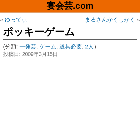
宴会芸.com
«
ゆってぃ
まるさんかくしかく
»
ポッキーゲーム
(分類:
一発芸
,
ゲーム
,
道具必要
,
2人
）
投稿日: 2009年3月15日