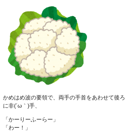
かめはめ波の要領で、両手の手首をあわせて後ろ
に非(´ω｀)手、
「かーりーふーらー」
「わー！」