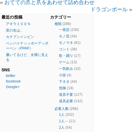
«
おてての爪と爪をあわせて詰め合わせ
ドラゴンボール
»
最近の投稿
カテゴリー
アキラ１００％
種類
(286)
一発芸
(230)
君の名は。
モノ芸
(34)
カナブンインビン
モノマネ
(81)
ペンパイナッッポーアッポ
ーペン（PPAP）
コント
(38)
履いてるけど、全裸に見え
歌・踊り
(17)
る
ゲーム
(13)
一気飲み
(10)
SNS
小技
(4)
twitter
facebook
下ネタ
(44)
Google+
危険
(19)
道具不要
(127)
道具必要
(142)
必要人数
(286)
1人
(202)
1人～
(11)
2人
(54)