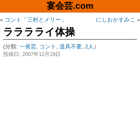
宴会芸.com
«
コント「三村とメリー」
にしおかすみこ
»
ラララライ体操
(分類:
一発芸
,
コント
,
道具不要
,
2人
）
投稿日: 2007年12月19日