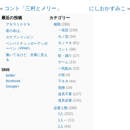
«
コント「三村とメリー」
にしおかすみこ
»
最近の投稿
カテゴリー
アキラ１００％
種類
(286)
一発芸
(230)
君の名は。
モノ芸
(34)
カナブンインビン
モノマネ
(81)
ペンパイナッッポーアッポ
ーペン（PPAP）
コント
(38)
履いてるけど、全裸に見え
歌・踊り
(17)
る
ゲーム
(13)
一気飲み
(10)
SNS
小技
(4)
twitter
facebook
下ネタ
(44)
Google+
危険
(19)
道具不要
(127)
道具必要
(142)
必要人数
(286)
1人
(202)
1人～
(11)
2人
(54)