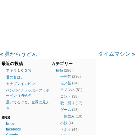
«
鼻からうどん
タイムマシン
»
最近の投稿
カテゴリー
アキラ１００％
種類
(286)
一発芸
(230)
君の名は。
モノ芸
(34)
カナブンインビン
モノマネ
(81)
ペンパイナッッポーアッポ
ーペン（PPAP）
コント
(38)
履いてるけど、全裸に見え
歌・踊り
(17)
る
ゲーム
(13)
一気飲み
(10)
SNS
小技
(4)
twitter
facebook
下ネタ
(44)
Google+