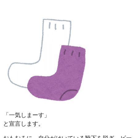
「一気しまーす」
と宣言します。