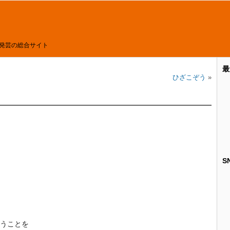
発芸の総合サイト
最
ひざこぞう
»
S
うことを