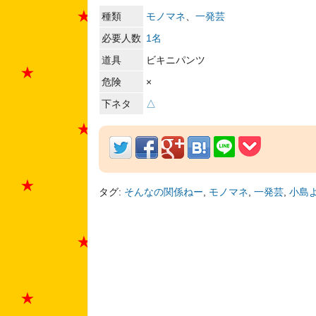
種類
モノマネ
、
一発芸
必要人数
1名
道具
ビキニパンツ
危険
×
下ネタ
△
タグ:
そんなの関係ねー
,
モノマネ
,
一発芸
,
小島