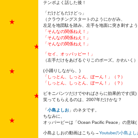
テンポよく話した後！
「だけどもだけどっ」
（クラウチングスタートのようにかがみ、
左足を地団駄を踏み、左手を地面に突き刺すよう
「そんなの関係ねえ！」
「そんなの関係ねえ！」
「そんなの関係ねえ！」
「セイ、オッパッピー！」
（左手だけをあげるぐりこのポーズ。かわいく）
(小踊りしながら、)
「しっとん、しっとん、ぽーん！」（？）
「しっとん、しっとん、ぽーん！」（？）
ビキニパンツだけでやればさらに効果的です(笑)
笑ってもらえるのは、2007年だけかな？
「
小島よしお
」のネタです。
ちなみに、
オッパーピーは「Ocean Pacific Peace」の意
小島よしおの動画はこちら→
Youtubeの小島よ