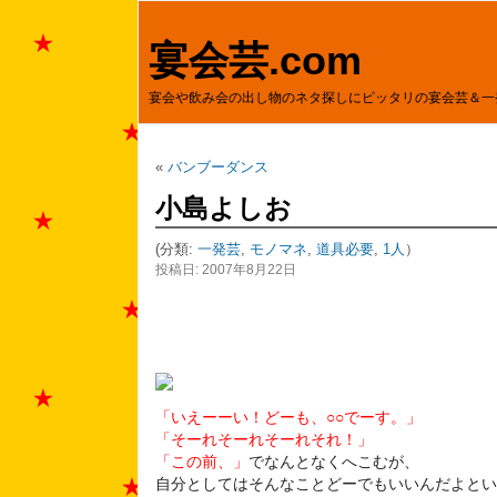
宴会芸.com
宴会や飲み会の出し物のネタ探しにピッタリの宴会芸＆一
«
バンブーダンス
小島よしお
(分類:
一発芸
,
モノマネ
,
道具必要
,
1人
）
投稿日: 2007年8月22日
「いえーーい！どーも、○○でーす。」
「そーれそーれそーれそれ！」
「この前、」
でなんとなくへこむが、
自分としてはそんなことどーでもいいんだよとい