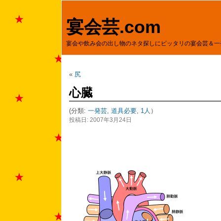
宴会芸.com
宴会や飲み会の出し物のネタ探しにピッタリの宴会芸＆一
«
尻
心臓
(分類:
一発芸
,
道具必要
,
1人
）
投稿日: 2007年3月24日