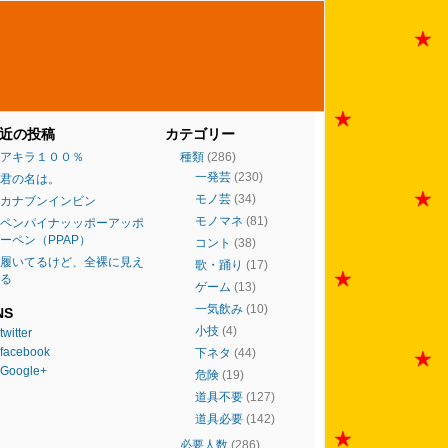
近の投稿
カテゴリー
アキラ１００％
種類
(286)
一発芸
(230)
君の名は。
モノ芸
(34)
カナブンインビン
モノマネ
(81)
ペンパイナッッポーアッポ
ーペン（PPAP）
コント
(38)
履いてるけど、全裸に見え
歌・踊り
(17)
る
ゲーム
(13)
一気飲み
(10)
NS
小技
(4)
twitter
facebook
下ネタ
(44)
Google+
危険
(19)
道具不要
(127)
道具必要
(142)
必要人数
(286)