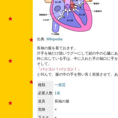
出典:
Wikipedia
長袖の服を着ておきす。
片手を袖だけ脱いでグーにして副の中の心臓にあ
外に出している手は、中に入れた手の袖口に手を
そして、
「バッコン！バッコン！」
と叫んで、服の中の手を勢い良く前後させて、あ
種類
一発芸
必要人数
1名
道具
長袖の服
危険
×
下ネタ
×