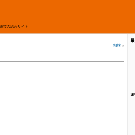
発芸の総合サイト
最
相撲
»
S