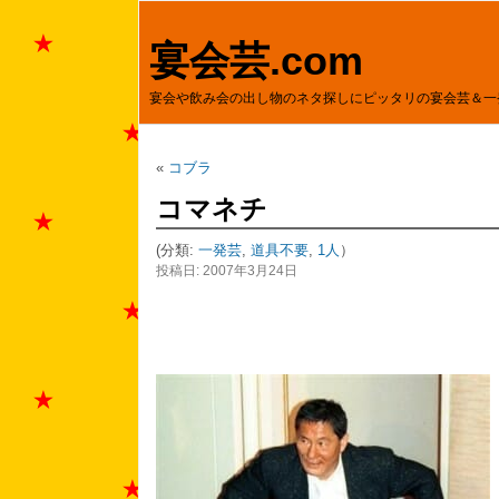
宴会芸.com
宴会や飲み会の出し物のネタ探しにピッタリの宴会芸＆一
«
コブラ
コマネチ
(分類:
一発芸
,
道具不要
,
1人
）
投稿日: 2007年3月24日