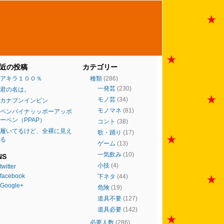
近の投稿
カテゴリー
アキラ１００％
種類
(286)
一発芸
(230)
君の名は。
モノ芸
(34)
カナブンインビン
モノマネ
(81)
ペンパイナッッポーアッポ
ーペン（PPAP）
コント
(38)
履いてるけど、全裸に見え
歌・踊り
(17)
る
ゲーム
(13)
一気飲み
(10)
NS
小技
(4)
twitter
facebook
下ネタ
(44)
Google+
危険
(19)
道具不要
(127)
道具必要
(142)
必要人数
(286)