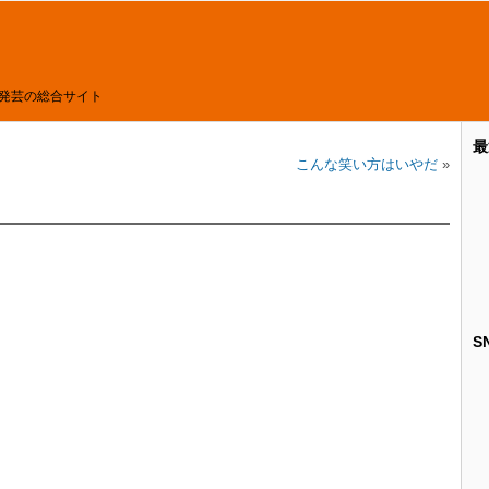
発芸の総合サイト
最
こんな笑い方はいやだ
»
S