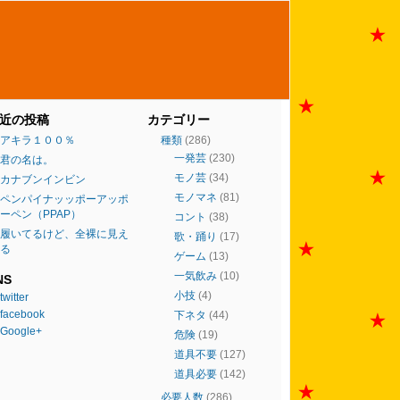
近の投稿
カテゴリー
アキラ１００％
種類
(286)
一発芸
(230)
君の名は。
モノ芸
(34)
カナブンインビン
モノマネ
(81)
ペンパイナッッポーアッポ
ーペン（PPAP）
コント
(38)
履いてるけど、全裸に見え
歌・踊り
(17)
る
ゲーム
(13)
一気飲み
(10)
NS
小技
(4)
twitter
facebook
下ネタ
(44)
Google+
危険
(19)
道具不要
(127)
道具必要
(142)
必要人数
(286)