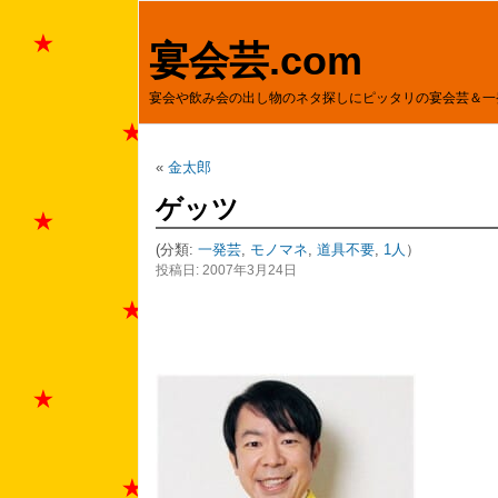
宴会芸.com
宴会や飲み会の出し物のネタ探しにピッタリの宴会芸＆一
«
金太郎
ゲッツ
(分類:
一発芸
,
モノマネ
,
道具不要
,
1人
）
投稿日: 2007年3月24日