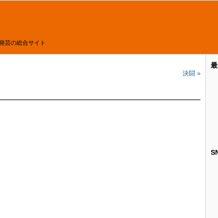
発芸の総合サイト
最
決闘
»
S