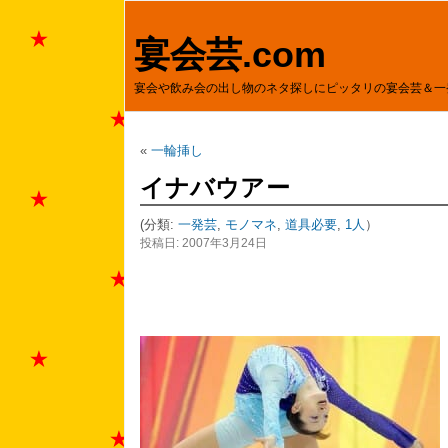
宴会芸.com
宴会や飲み会の出し物のネタ探しにピッタリの宴会芸＆一
«
一輪挿し
イナバウアー
(分類:
一発芸
,
モノマネ
,
道具必要
,
1人
）
投稿日: 2007年3月24日