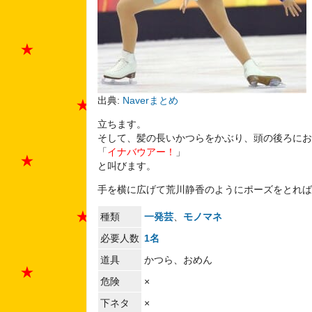
出典:
Naverまとめ
立ちます。
そして、髪の長いかつらをかぶり、頭の後ろにお
「
イナバウアー！
」
と叫びます。
手を横に広げて荒川静香のようにポーズをとれば
種類
一発芸
、
モノマネ
必要人数
1名
道具
かつら、おめん
危険
×
下ネタ
×