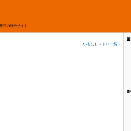
発芸の総合サイト
最
いもむしストロー袋
»
S