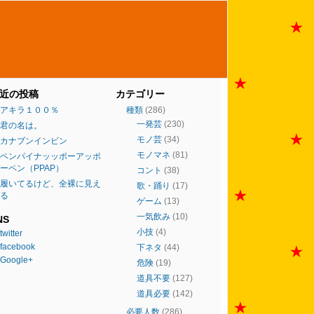
近の投稿
カテゴリー
アキラ１００％
種類
(286)
一発芸
(230)
君の名は。
モノ芸
(34)
カナブンインビン
モノマネ
(81)
ペンパイナッッポーアッポ
ーペン（PPAP）
コント
(38)
履いてるけど、全裸に見え
歌・踊り
(17)
る
ゲーム
(13)
一気飲み
(10)
NS
小技
(4)
twitter
facebook
下ネタ
(44)
Google+
危険
(19)
道具不要
(127)
道具必要
(142)
必要人数
(286)