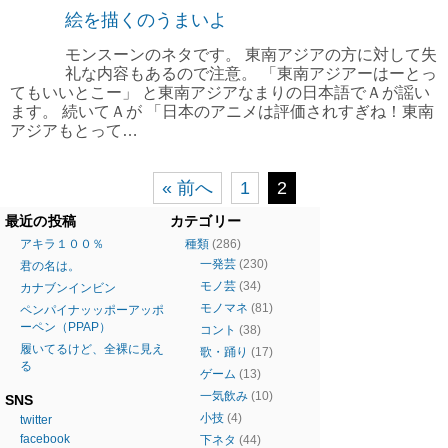
絵を描くのうまいよ
モンスーンのネタです。 東南アジアの方に対して失
礼な内容もあるので注意。 「東南アジアーはーとっ
てもいいとこー」 と東南アジアなまりの日本語でＡが謡い
ます。 続いてＡが 「日本のアニメは評価されすぎね！東南
アジアもとって…
« 前へ
1
2
最近の投稿
カテゴリー
アキラ１００％
種類
(286)
一発芸
(230)
君の名は。
モノ芸
(34)
カナブンインビン
モノマネ
(81)
ペンパイナッッポーアッポ
ーペン（PPAP）
コント
(38)
履いてるけど、全裸に見え
歌・踊り
(17)
る
ゲーム
(13)
一気飲み
(10)
SNS
小技
(4)
twitter
facebook
下ネタ
(44)