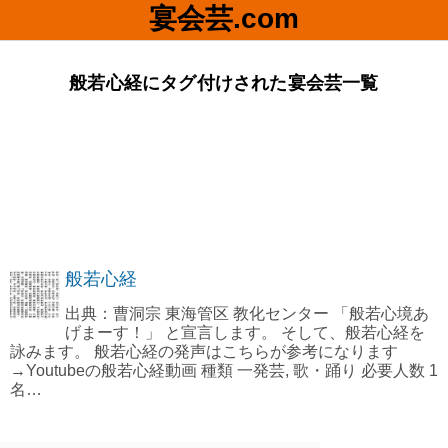
宴会芸.com
般若心経にタグ付けされた宴会芸一覧
般若心経
出典：曹洞宗 東海管区 教化センター 「般若心境あ
げまーす！」 と宣言します。 そして、般若心経を
詠みます。 般若心経の発声はこちらが参考になります
→Youtubeの般若心経動画 種類 一発芸, 歌・踊り 必要人数 1
名…