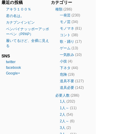
最近の投稿
カテゴリー
アキラ１００％
種類
(286)
一発芸
(230)
君の名は。
モノ芸
(34)
カナブンインビン
モノマネ
(81)
ペンパイナッッポーアッポ
ーペン（PPAP）
コント
(38)
履いてるけど、全裸に見え
歌・踊り
(17)
る
ゲーム
(13)
一気飲み
(10)
SNS
小技
(4)
twitter
facebook
下ネタ
(44)
Google+
危険
(19)
道具不要
(127)
道具必要
(142)
必要人数
(286)
1人
(202)
1人～
(11)
2人
(54)
2人～
(6)
3人
(2)