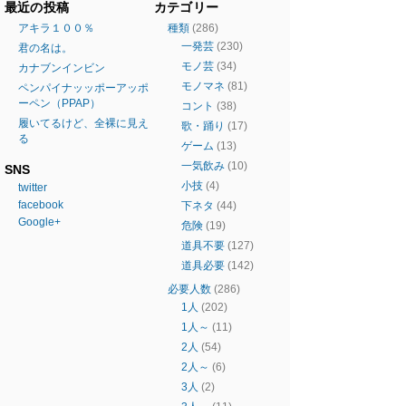
最近の投稿
カテゴリー
アキラ１００％
種類
(286)
一発芸
(230)
君の名は。
モノ芸
(34)
カナブンインビン
モノマネ
(81)
ペンパイナッッポーアッポ
ーペン（PPAP）
コント
(38)
履いてるけど、全裸に見え
歌・踊り
(17)
る
ゲーム
(13)
一気飲み
(10)
SNS
小技
(4)
twitter
facebook
下ネタ
(44)
Google+
危険
(19)
道具不要
(127)
道具必要
(142)
必要人数
(286)
1人
(202)
1人～
(11)
2人
(54)
2人～
(6)
3人
(2)