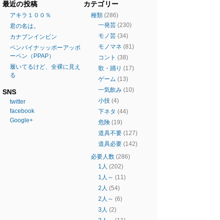
最近の投稿
カテゴリー
アキラ１００％
種類
(286)
一発芸
(230)
君の名は。
モノ芸
(34)
カナブンインビン
モノマネ
(81)
ペンパイナッッポーアッポ
ーペン（PPAP）
コント
(38)
履いてるけど、全裸に見え
歌・踊り
(17)
る
ゲーム
(13)
一気飲み
(10)
SNS
小技
(4)
twitter
facebook
下ネタ
(44)
Google+
危険
(19)
道具不要
(127)
道具必要
(142)
必要人数
(286)
1人
(202)
1人～
(11)
2人
(54)
2人～
(6)
3人
(2)