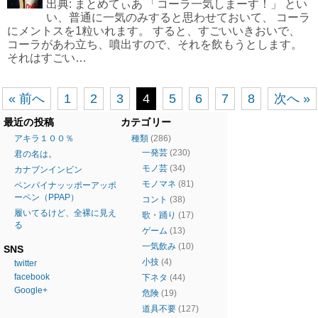
出典: まとめてぃあ 「コーラ一気しまーす！」 とい
い、普通に一気のみすると思わせておいて、 コーラ
にメントスを1粒いれます。 すると、すごいいきおいで、
コーラがあわ立ち、噴出すので、それを飲もうとします。
それはすごい…
« 前へ
1
2
3
4
5
6
7
8
次へ »
最近の投稿
カテゴリー
アキラ１００％
種類
(286)
一発芸
(230)
君の名は。
モノ芸
(34)
カナブンインビン
モノマネ
(81)
ペンパイナッッポーアッポ
ーペン（PPAP）
コント
(38)
履いてるけど、全裸に見え
歌・踊り
(17)
る
ゲーム
(13)
一気飲み
(10)
SNS
小技
(4)
twitter
facebook
下ネタ
(44)
Google+
危険
(19)
道具不要
(127)