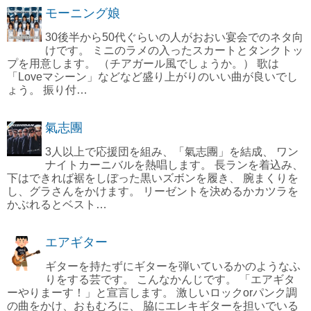
モーニング娘
30後半から50代ぐらいの人がおおい宴会でのネタ向
けです。 ミニのラメの入ったスカートとタンクトッ
プを用意します。 （チアガール風でしょうか。） 歌は
「Loveマシーン」などなど盛り上がりのいい曲が良いでし
ょう。 振り付…
氣志團
3人以上で応援団を組み、「氣志團」を結成、 ワン
ナイトカーニバルを熱唱します。 長ランを着込み、
下はできれば裾をしぼった黒いズボンを履き、 腕まくりを
し、グラさんをかけます。 リーゼントを決めるかカツラを
かぶれるとベスト…
エアギター
ギターを持たずにギターを弾いているかのようなふ
りをする芸です。 こんなかんじです。 「エアギタ
ーやりまーす！」と宣言します。 激しいロックorパンク調
の曲をかけ、おもむろに、 脇にエレキギターを担いでいる