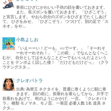
事前にひざにかわいい子供の顔を書いておきます。
また、長ズボンを履いておきます。 「ひざこぞう」
と宣言します。 やおら自分のズボンをひざまでたくしあげ
て、 ひざをみせ、 「ひざこぞう」 つづけて、別の足で「ス
ネオ」をや…
小島よしお
「いえーーい！どーも、○○でーす。」 「そーれそ
ーれそーれそれ！」 「この前、」でなんとなくへこ
むが、 自分としてはそんなことどーでもいいんだよという
ことを テンポよく話した後！ 「だけどもだけどっ」 （クラ
ウチングスタ…
クレオパトラ
出典: 為替王 ネクタイを、普通に巻くように額に巻
きます。 顔の前に、前垂れを垂らしてから、片手で
前垂れをあげて、 蛇のようにかかげ、一言。 「クレオパト
ラ」 種類 モノマネ、モノ芸、一発芸 必要人数 1名 道具 ネ
クタ…