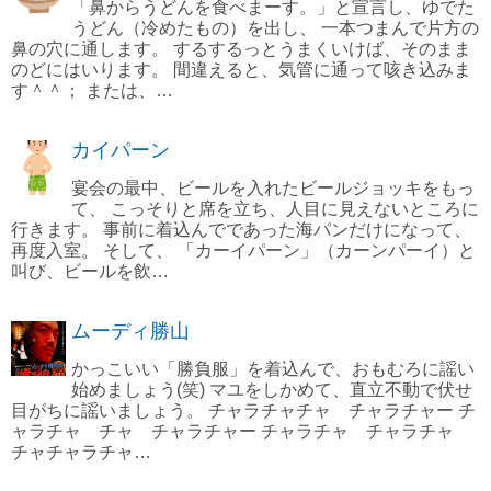
「鼻からうどんを食べまーす。」と宣言し、ゆでた
うどん（冷めたもの）を出し、 一本つまんで片方の
鼻の穴に通します。 するするっとうまくいけば、そのまま
のどにはいります。 間違えると、気管に通って咳き込みま
す＾＾； または、…
カイパーン
宴会の最中、ビールを入れたビールジョッキをもっ
て、 こっそりと席を立ち、人目に見えないところに
行きます。 事前に着込んでであった海パンだけになって、
再度入室。 そして、 「カーイパーン」（カーンパーイ）と
叫び、ビールを飲…
ムーディ勝山
かっこいい「勝負服」を着込んで、おもむろに謡い
始めましょう(笑) マユをしかめて、直立不動で伏せ
目がちに謡いましょう。 チャラチャチャ チャラチャー チ
ャラチャ チャ チャラチャー チャラチャ チャラチャ
チャチャラチャ…