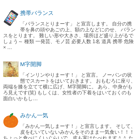
携帯バランス
「バランスとりまーす」 と宣言します。 自分の携
帯を鼻の頭やあごの上、額の上などにのせ、 バラン
スをとります。 難しい形や大きさ、場所ほど盛り上がるで
しょう～ 種類 一発芸、モノ芸 必要人数 1名 道具 携帯 危険
× …
M字開脚
「インリンやりまーす！」 と宣言。 ノーパンの状
態でスカートをはいておきます。 おもむろに座り、
両端を膝を立てて横に広げ、M字開脚に。 あら、中身がも
ろ見えです(笑) もしくは、女性者の下着をはいておくのも
面白いかもし…
みかん一気
「みかん一気しまーす！」と宣言します。 そして、
皮をむいていないみかんをそのまま一気食い！！！
ちょっと食べにくいぐらいで、皮も実はたべれます＾＾ た